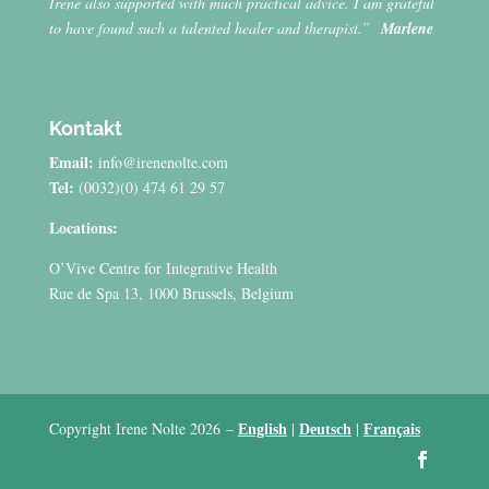
Irene also supported with much practical advice. I am grateful
to have found such a talented healer and therapist.”
Marlene
Kontakt
Email:
info@irenenolte.com
Tel:
(0032)(0) 474 61 29 57
Locations:
O’Vive Centre for Integrative Health
Rue de Spa 13, 1000 Brussels, Belgium
Copyright Irene Nolte 2026
–
|
|
English
Deutsch
Français