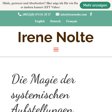
Müde, gestresst und überfordert? Hier zeige ich Dir wie Du
Mehr anzeigen
es ändern kannst (EFT Video)



(0032)(0) 474 61 29 57
info@irenenolte.com
English
Deutsch
Français
Die Magie der
systemischen
Aufstellungen