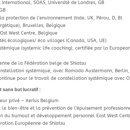
International, SOAS, Université de Londres, GB
 GB
a protection de l’environnement (Inde, UK, Pér
ou, D, B)
gétique), Bruxelles, Belgique
st West Centre, Belgique
s écologiques/ éco villages (Canada, USA, UE)
émique (systemic life coaching), certifiée par la European
nne de la Fédération belge de Shiatsu
nstellation systémique, avec Ramoda Austermann, Berlin
tinue pour le travail de constellation systémique avec Oli
 sans but lucratif :
eur privé – Xerius Belgium
 le bien-être et la prévention de l’épuisement professio
on du burnout et développement personnel East West Cent
ration Européenne de Shiatsu