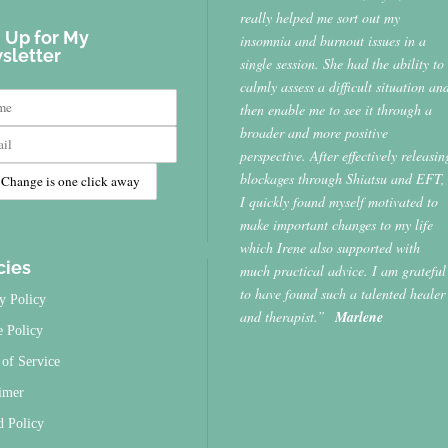
really helped me sort out my
 Up for My
insomnia and burnout issues in a
sletter
single session. She had the ability to
calmly assess a difficult situation an
then enable me to see it through a
broader and more positive
perspective. After effectively releasin
blockages through Shiatsu and EFT,
I quickly found myself motivated to
make important changes to my life
which Irene also supported with
cies
much practical advice. I am grateful
to have found such a talented healer
y Policy
and therapist.”
Marlene
e Policy
of Service
imer
d Policy