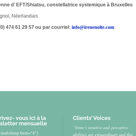
enne d’ EFT/Shiatsu, constellatrice systemique à Bruxelles
gnol, Néerlandais
)(0) 474 61 29 57 ou par courriel:
info@irenenolte.com
rivez- vous ici à la
Clients’ Voices
sletter mensuelle
“Irene’s intuitive and perceptive
s-mailchimp form="4"]
abilities are extraordinary and this