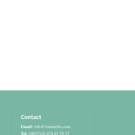
Contact
Email:
info@irenenolte.com
Tel:
(0032)(0) 474 61 29 57