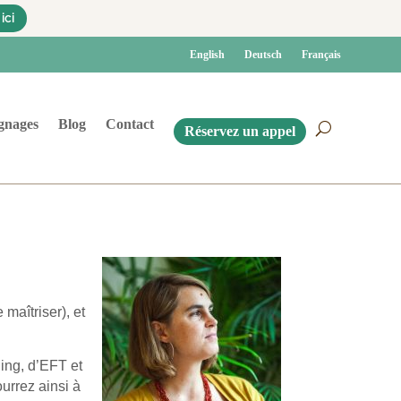
ici
English
Deutsch
Français
gnages
Blog
Contact
Réservez un appel
maîtriser), et
ing, d’EFT et
urrez ainsi à