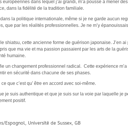
ns européennes dans lequel j’ai grandi, m’a poussé à mener des é
 dans la fidélité de la tradition familiale.
ns la politique internationale, même si je ne garde aucun regret
s, que par les réalités professionnelles. Je ne m’y épanouissais
 le shiatsu, cette ancienne forme de guérison japonaise. J’en ai
ris que ma vie et ma passion passaient par les arts de la guéri
anté humaine.
nifie un changement professionnel radical. Cette expérience m’
tir en sécurité dans chacune de ses phases.
 de ce que c’est qu’ être en accord avec soi-même.
ue je suis authentique et que je suis sur la voie par laquelle je 
ement positif.
es/Espagnol, Université de Sussex, GB