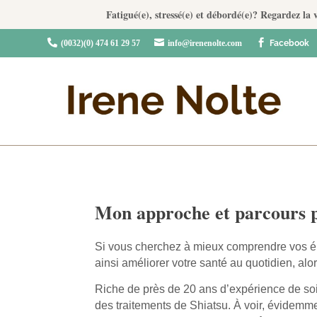
Fatigué(e), stressé(e) et débordé(e)? Regardez l



(0032)(0) 474 61 29 57
info@irenenolte.com
Facebook
Mon approche et parcours p
Si vous cherchez à mieux comprendre vos émot
ainsi améliorer votre santé au quotidien, alo
Riche de près de 20 ans d’expérience de so
des traitements de Shiatsu. À voir, évidemme