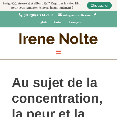
Fatigué(e), stressé(e) et débordé(e)? Regardez la vidéo EFT
Cliquez ici
pour vous remonter le moral instantanément !



(0032)(0) 474 61 29 57
info@irenenolte.com
English
Deutsch
Français
Au sujet de la
concentration,
la peur et la