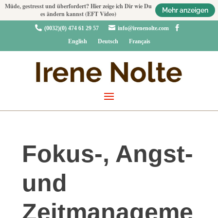
Müde, gestresst und überfordert? Hier zeige ich Dir wie Du
Mehr anzeigen
es ändern kannst (EFT Video)



(0032)(0) 474 61 29 57
info@irenenolte.com
English
Deutsch
Français
Fokus-, Angst-
und
Zeitmanageme