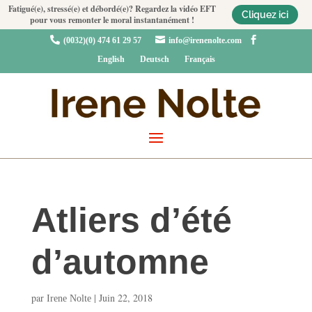
Fatigué(e), stressé(e) et débordé(e)? Regardez la vidéo EFT
Cliquez ici
pour vous remonter le moral instantanément !



(0032)(0) 474 61 29 57
info@irenenolte.com
English
Deutsch
Français
Atliers d’été
d’automne
par
|
Juin 22, 2018
Irene Nolte