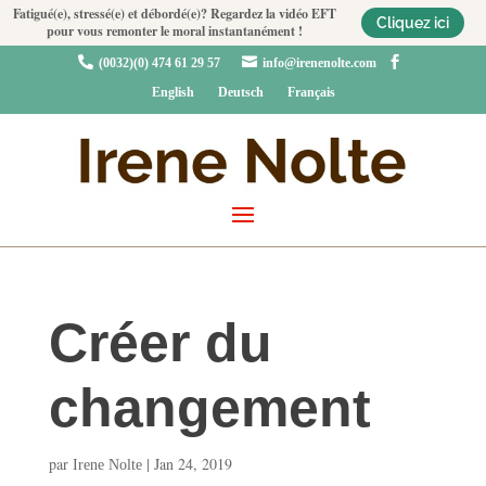
Fatigué(e), stressé(e) et débordé(e)? Regardez la vidéo EFT
Cliquez ici
pour vous remonter le moral instantanément !



(0032)(0) 474 61 29 57
info@irenenolte.com
English
Deutsch
Français
Créer du
changement
par
|
Jan 24, 2019
Irene Nolte