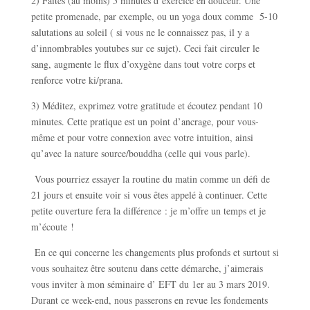
2) Faites (au moins) 5 minutes d’exercice en douceur. Une
petite promenade, par exemple, ou un yoga doux comme 5-10
salutations au soleil ( si vous ne le connaissez pas, il y a
d’innombrables youtubes sur ce sujet). Ceci fait circuler le
sang, augmente le flux d’oxygène dans tout votre corps et
renforce votre ki/prana.
3) Méditez, exprimez votre gratitude et écoutez pendant 10
minutes. Cette pratique est un point d’ancrage, pour vous-
même et pour votre connexion avec votre intuition, ainsi
qu’avec la nature source/bouddha (celle qui vous parle).
Vous pourriez essayer la routine du matin comme un défi de
21 jours et ensuite voir si vous êtes appelé à continuer. Cette
petite ouverture fera la différence : je m’offre un temps et je
m’écoute !
En ce qui concerne les changements plus profonds et surtout si
vous souhaitez être soutenu dans cette démarche, j’aimerais
vous inviter à mon séminaire d’ EFT du 1er au 3 mars 2019.
Durant ce week-end, nous passerons en revue les fondements