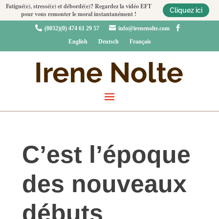
Fatigué(e), stressé(e) et débordé(e)? Regardez la vidéo EFT
Cliquez ici
pour vous remonter le moral instantanément !



(0032)(0) 474 61 29 57
info@irenenolte.com
English
Deutsch
Français
C’est l’époque
des nouveaux
débuts