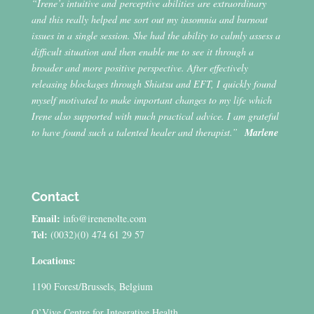
“Irene’s intuitive and perceptive abilities are extraordinary
and this really helped me sort out my insomnia and burnout
issues in a single session. She had the ability to calmly assess a
difficult situation and then enable me to see it through a
broader and more positive perspective. After effectively
releasing blockages through Shiatsu and EFT, I quickly found
myself motivated to make important changes to my life which
Irene also supported with much practical advice. I am grateful
to have found such a talented healer and therapist.”
Marlene
Contact
Email:
info@irenenolte.com
Tel:
(0032)(0) 474 61 29 57
Locations:
1190 Forest/Brussels, Belgium
O’Vive Centre for Integrative Health