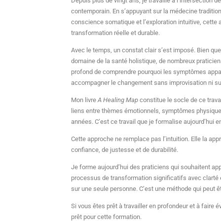
Depuis plus de vingt ans, je travaille à l’intersectio
contemporain. En s’appuyant sur la médecine tradition
conscience somatique et l’exploration intuitive, cette 
transformation réelle et durable.
Avec le temps, un constat clair s’est imposé. Bien que
domaine de la santé holistique, de nombreux praticiens
profond de comprendre pourquoi les symptômes appa
accompagner le changement sans improvisation ni su
Mon livre
A Healing Map
constitue le socle de ce travai
liens entre thèmes émotionnels, symptômes physiques 
années. C’est ce travail que je formalise aujourd’hui 
Cette approche ne remplace pas l’intuition. Elle la app
confiance, de justesse et de durabilité.
Je forme aujourd’hui des praticiens qui souhaitent app
processus de transformation significatifs avec clarté e
sur une seule personne. C’est une méthode qui peut êt
Si vous êtes prêt à travailler en profondeur et à faire
prêt pour cette formation.