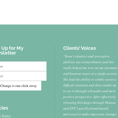
 Up for My
Clients’ Voices
sletter
“Irene’s intuitive and perceptive
abilities are extraordinary and this
really helped me sort out my insomnia
and burnout issues in a single session.
She had the ability to calmly assess a
difficult situation and then enable me
to see it through a broader and more
positive perspective. After effectively
releasing blockages through Shiatsu
cies
and EFT, I quickly found myself
motivated to make important changes
y Policy