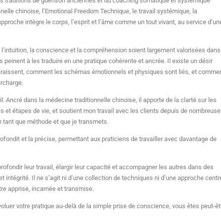
n des traditions de guérison anciennes et du coaching somatique et systémique
nelle chinoise, l’Emotional Freedom Technique, le travail systémique, la
approche intègre le corps, l’esprit et l’âme comme un tout vivant, au service d’un
 l’intuition, la conscience et la compréhension soient largement valorisées dans
 peinent à les traduire en une pratique cohérente et ancrée. Il existe un désir
raissent, comment les schémas émotionnels et physiques sont liés, et comme
rcharge.
l. Ancré dans la médecine traditionnelle chinoise, il apporte de la clarté sur les
et étapes de vie, et soutient mon travail avec les clients depuis de nombreus
en tant que méthode et que je transmets.
rofondit et la précise, permettant aux praticiens de travailler avec davantage de
rofondir leur travail, élargir leur capacité et accompagner les autres dans des
t intégrité. Il ne s’agit ni d’une collection de techniques ni d’une approche cent
re apprise, incarnée et transmise.
 évoluer votre pratique au-delà de la simple prise de conscience, vous êtes peut-êt