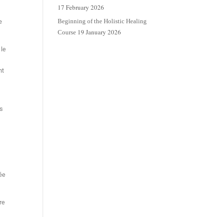
17 February 2026
Beginning of the Holistic Healing
e
19 January 2026
Course
 le
nt
es
rée
re