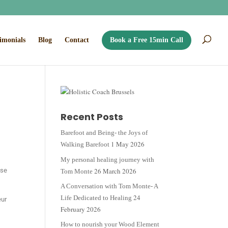
imonials
Blog
Contact
Book a Free 15min Call
Recent Posts
Barefoot and Being- the Joys of
1 May 2026
Walking Barefoot
My personal healing journey with
26 March 2026
sse
Tom Monte
A Conversation with Tom Monte- A
24
Life Dedicated to Healing
eur
February 2026
How to nourish your Wood Element